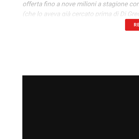
offerta fino a nove milioni a stagione co
(che lo aveva già cercato prima di Di Greg
sullo sfondo il Bayern».
R
LA PLAYLIST DELLE NOSTRE TOP NEW