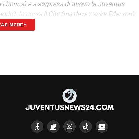
n i bonus) e a sorpresa di nuovo la Juventus
orio). In corsa il City (ma deve uscire Ederson),
EAD MORE
S