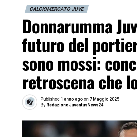
CALCIOMERCATO JUVE
Donnarumma Juve,
futuro del portie
sono mossi: conco
retroscena che lo
Published
1 anno ago
on
7 Maggio 2025
By
Redazione JuventusNews24