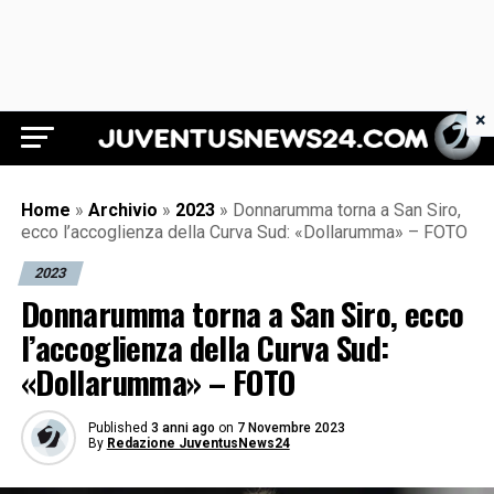
×
Juventus News 24
Home
»
Archivio
»
2023
»
Donnarumma torna a San Siro,
ecco l’accoglienza della Curva Sud: «Dollarumma» – FOTO
2023
Donnarumma torna a San Siro, ecco
l’accoglienza della Curva Sud:
«Dollarumma» – FOTO
Published
3 anni ago
on
7 Novembre 2023
By
Redazione JuventusNews24