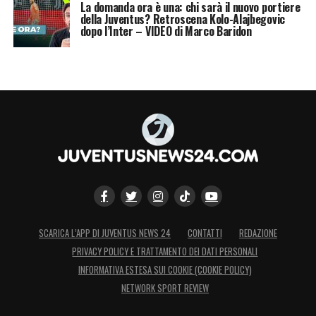
La domanda ora è una: chi sarà il nuovo portiere
della Juventus? Retroscena Kolo-Alajbegovic
dopo l’Inter – VIDEO di Marco Baridon
L’ex obiettivo
Juve
sarà in campo questa
sera a San Siro con la maglia del PSG.
LA PLAYLIST DELLE NOSTRE TOP NEWS
SCARICA L’APP DI JUVENTUS NEWS 24
CONTATTI
REDAZIONE
PRIVACY POLICY E TRATTAMENTO DEI DATI PERSONALI
INFORMATIVA ESTESA SUI COOKIE (COOKIE POLICY)
NETWORK SPORT REVIEW