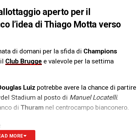
llottaggio aperto per il
co l’idea di Thiago Motta verso
ata di domani per la sfida di
Champions
il
Club Brugge
e valevole per la settima
Douglas Luiz
potrebbe avere la chance di partire
ydel Stadium al posto di
Manuel Locatelli
.
ianco di
Thuram
nel centrocampo bianconero.
S
EAD MORE