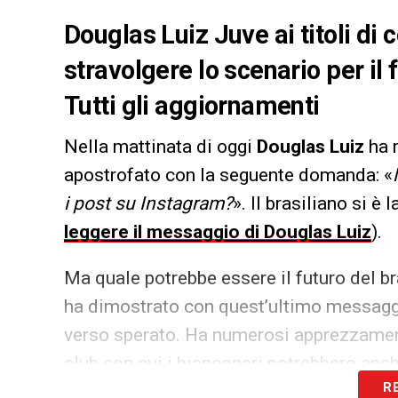
Douglas Luiz Juve ai titoli di
stravolgere lo scenario per il
Tutti gli aggiornamenti
Nella mattinata di oggi
Douglas Luiz
ha r
apostrofato con la seguente domanda: «
i post su Instagram?
». Il brasiliano si è
leggere il messaggio di Douglas Luiz
).
Ma quale potrebbe essere il futuro del br
ha dimostrato con quest’ultimo messaggi
verso sperato. Ha numerosi apprezzamen
club con cui i bianconeri potrebbero anc
R
arrivare a Sandro
Tonali
.