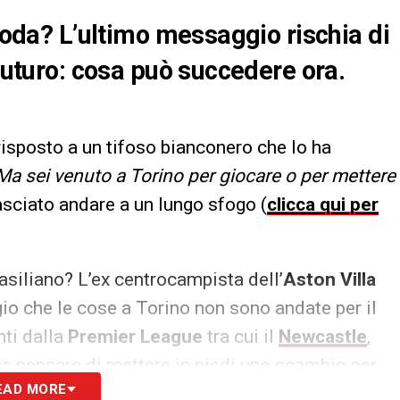
 coda? L’ultimo messaggio rischia di
 futuro: cosa può succedere ora.
isposto a un tifoso bianconero che lo ha
Ma sei venuto a Torino per giocare o per mettere
 lasciato andare a un lungo sfogo (
clicca qui per
asiliano? L’ex centrocampista dell’
Aston Villa
o che le cose a Torino non sono andate per il
ti dalla
Premier League
tra cui il
Newcastle
,
he pensare di mettere in piedi uno scambio per
EAD MORE