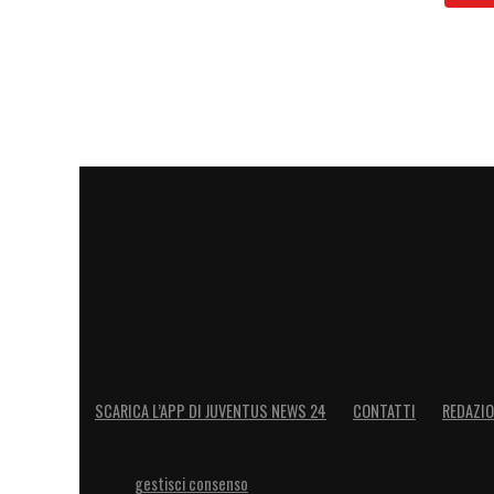
LA PLAYLIST DELLE NOSTRE TOP NEW
SCARICA L’APP DI JUVENTUS NEWS 24
CONTATTI
REDAZI
gestisci consenso