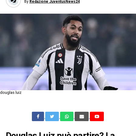
By
Redazione JuventusNews24
douglas luiz
Douglas Luiz può partire? La