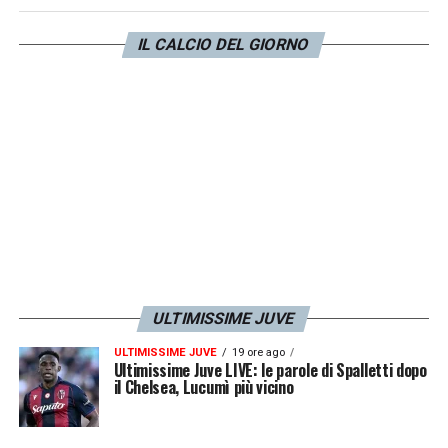
partenza del centrocampista non è da
IL CALCIO DEL GIORNO
escludere a priori ma soltanto di fronte a
proposte a titolo definitivo da
almeno 35-40
milioni di euro
. Lo scrive
Tuttosport
.
LA PLAYLIST DELLE NOSTRE TOP NEWS
ULTIMISSIME JUVE
ULTIMISSIME JUVE
19 ore ago
Ultimissime Juve LIVE: le parole di Spalletti dopo
il Chelsea, Lucumì più vicino