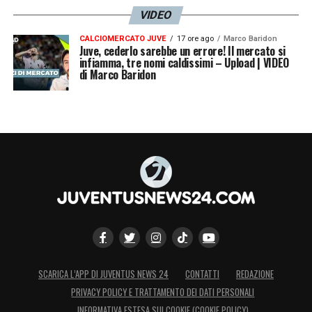
VIDEO
CALCIOMERCATO JUVE
17 ore ago
Marco Baridon
Juve, cederlo sarebbe un errore! Il mercato si
infiamma, tre nomi caldissimi – Upload | VIDEO
di Marco Baridon
SCARICA L’APP DI JUVENTUS NEWS 24
CONTATTI
REDAZIONE
PRIVACY POLICY E TRATTAMENTO DEI DATI PERSONALI
INFORMATIVA ESTESA SUI COOKIE (COOKIE POLICY)