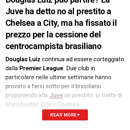
Juve ha detto no al prestito a
Chelsea a City, ma ha fissato il
prezzo per la cessione del
centrocampista brasiliano
Douglas Luiz
continua ad essere corteggiato
dalla
Premier League
. Due club in
particolare nelle ultime settimane hanno
provato a farsi sotto per il brasiliano
proponendo alla
Juve
un prestito: si tratta di
Manchester City
e
Chelsea
.
READ MORE
Tuttavia i bianconeri hanno prontamente
declinato questo tipo di proposta. Una