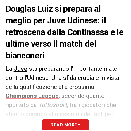
Douglas Luiz si prepara al
meglio per Juve Udinese: il
retroscena dalla Continassa e le
ultime verso il match dei
bianconeri
La
Juve
sta preparando l’importante match
contro l’Udinese. Una sfida cruciale in vista
della qualificazione alla prossima
Champions League
: secondo quanto
riportato da
Tuttosport
, tra i giocatori che
stanno curando al massimo i dettagli per
farsi trovare pronto nel match dello Stadium,
READ MORE