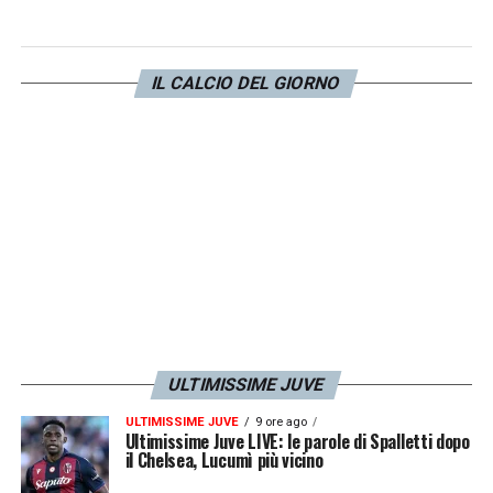
ci sarebbe
Douglas Luiz
.
Viste le assenze potrebbe partire dal primo
IL CALCIO DEL GIORNO
minuto e nel match di domenica vorrà
dimostrare
tutto quello che non ha fatto
ancora vedere quest’anno.
LA PLAYLIST DELLE NOSTRE TOP NEWS
ULTIMISSIME JUVE
ULTIMISSIME JUVE
9 ore ago
Ultimissime Juve LIVE: le parole di Spalletti dopo
il Chelsea, Lucumì più vicino