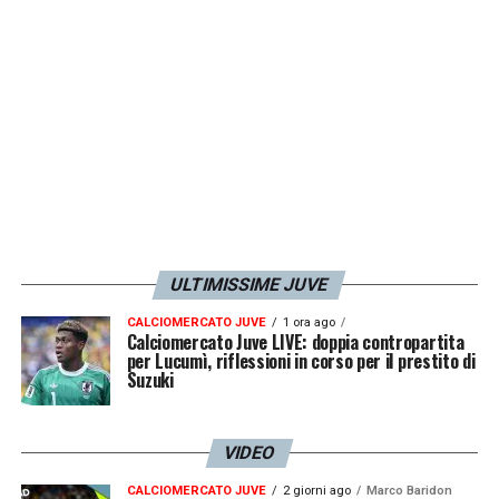
Pioli, da giocatori come Osimhen e Barella e
da Giuntoli della
Juve
come dirigente.
LA PLAYLIST DELLE NOSTRE TOP NEWS
ULTIMISSIME JUVE
CALCIOMERCATO JUVE
1 ora ago
Calciomercato Juve LIVE: doppia contropartita
per Lucumì, riflessioni in corso per il prestito di
Suzuki
VIDEO
CALCIOMERCATO JUVE
2 giorni ago
Marco Baridon