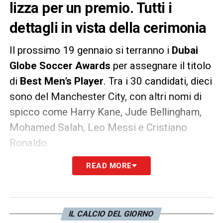
lizza per un premio. Tutti i
dettagli in vista della cerimonia
Il prossimo 19 gennaio si terranno i
Dubai
Globe Soccer Awards
per assegnare il titolo
di
Best Men’s Player
. Tra i 30 candidati, dieci
sono del Manchester City, con altri nomi di
spicco come Harry Kane, Jude Bellingham,
Mohamed Salah, Leo Messi e Cristiano
Ronaldo.
READ MORE
Il Best Men’s Club vede il City competere con
Napoli, Al Ahly, Al Ittihad e Fluminense. Il
calcio italiano
è rappresentato da allenatori
come Spalletti, De Zerbi, Ancelotti, Inzaghi e
IL CALCIO DEL GIORNO