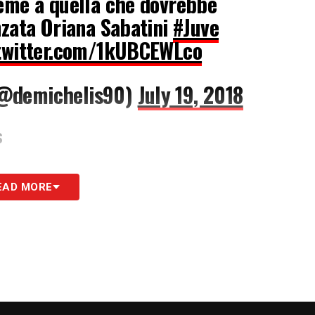
ieme a quella che dovrebbe
nzata Oriana Sabatini
#Juve
.twitter.com/1kUBCEWLco
(@demichelis90)
July 19, 2018
S
EAD MORE