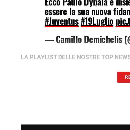
Ecco Paulo Dybala e ins
essere la sua nuova fida
#Juventus
#19Luglio
pic
— Camillo Demichelis 
LA PLAYLIST DELLE NOSTRE TOP NEW
R