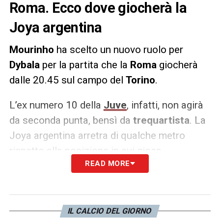
Roma. Ecco dove giocherà la
Joya argentina
Mourinho
ha scelto un nuovo ruolo per
Dybala
per la partita che la
Roma
giocherà
dalle 20.45 sul campo del
Torino
.
L’ex numero 10 della
Juve
, infatti, non agirà
da seconda punta, bensì da
trequartista
. La
Joya argentina arretra di qualche metro
rispetto alla posizione in cui gioca
READ MORE
abitualmente e quindi si posizionerà insieme
ad
El
Shaarawy
alle spalle dell’unica punta
Lukaku
.
IL CALCIO DEL GIORNO