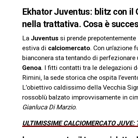
Ekhator Juventus: blitz con i
nella trattativa. Cosa è succe
La
Juventus
si prende prepotentemente l
estiva di
calciomercato
. Con un’azione f
bianconera sta tentando di perfezionare 
Genoa
. I fitti contatti tra le delegazion
Rimini, la sede storica che ospita l’event
L’obiettivo caldissimo della Vecchia Si
rossoblù balzato improvvisamente in cima 
Gianluca Di Marzio
.
ULTIMISSIME CALCIOMERCATO JUVE: T