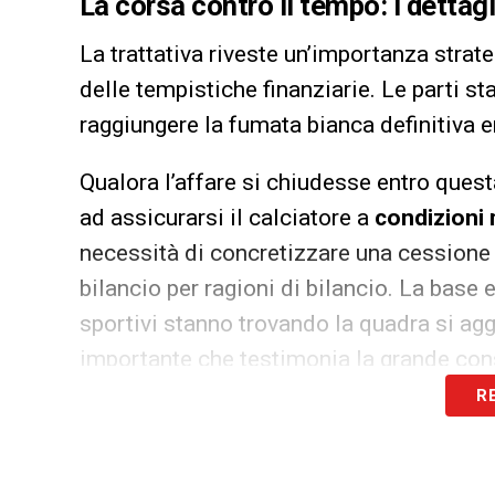
La corsa contro il tempo: i dettag
La trattativa riveste un’importanza strate
delle tempistiche finanziarie. Le parti s
raggiungere la fumata bianca definitiva e
Qualora l’affare si chiudesse entro ques
ad assicurarsi il calciatore a
condizioni 
necessità di concretizzare una cessione e
bilancio per ragioni di bilancio. La base 
sportivi stanno trovando la quadra si agg
importante che testimonia la grande cons
R
L’asse di mercato: David Puczka in
L’asse tra Torino e Genova non si esauris