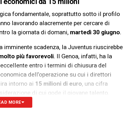
li economici da 15 milioni
gica fondamentale, soprattutto sotto il profilo
tanno lavorando alacremente per cercare di
ntro la giornata di domani,
martedì 30 giugno
.
ta imminente scadenza, la Juventus riuscirebbe
molto più favorevoli
. Il Genoa, infatti, ha la
ccellente entro i termini di chiusura del
economica dell’operazione su cui i direttori
ira intorno ai
15 milioni di euro
, una cifra
iderazione di cui gode il giovane talento.
EAD MORE
 Liguria e il nodo Cabal
ce alla sola figura dell’attaccante, ma promette