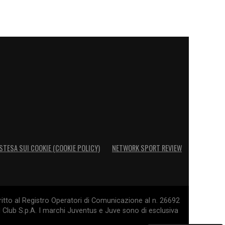
STESA SUI COOKIE (COOKIE POLICY)
NETWORK SPORT REVIEW
itto al Registro Operatori di Comunicazione al n. 26692
l Club S.p.A. I marchi Juventus e Juve sono di esclusiva