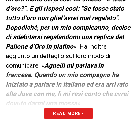
d’oro?”. E gli risposi così: “Se fosse stato
tutto d’oro non gliel’avrei mai regalato“.
Dopodiché, per un mio compleanno, decise
di sdebitarsi regalandomi una replica del
Pallone d’Oro in platino
». Ha inoltre
aggiunto un dettaglio sul loro modo di
comunicare: «
Agnelli mi parlava in
francese. Quando un mio compagno ha
iniziato a parlare in italiano ed era arrivato
alla Juve con me, lì mi resi conto che avrei
dovuto darmi una moss
a
».
READ MORE
Successivamente,
John Elkann
ha preso la
parola per delineare le linee guida del club,