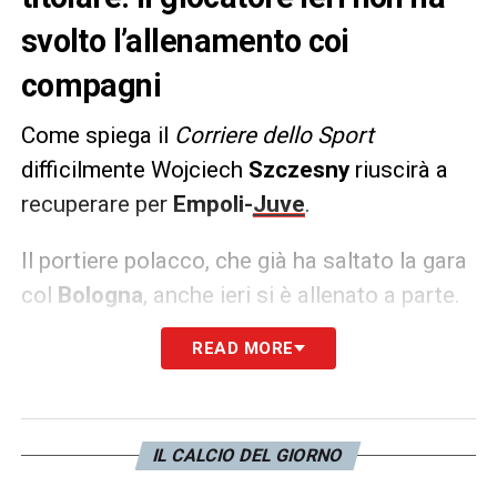
svolto l’allenamento coi
compagni
Come spiega il
Corriere dello Sport
difficilmente Wojciech
Szczesny
riuscirà a
recuperare per
Empoli-
Juve
.
Il portiere polacco, che già ha saltato la gara
col
Bologna
, anche ieri si è allenato a parte.
La botta rimediata in allenamento continua a
READ MORE
dargli fastidio quindi, con ogni probabilità, al
Castellani
ci sarà ancora Mattia
Perin
.
IL CALCIO DEL GIORNO
LA PLAYLIST DELLE NOSTRE TOP NEWS