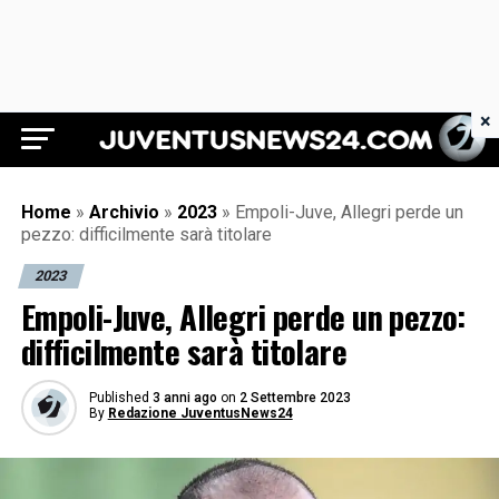
×
Juventus News 24
Home
»
Archivio
»
2023
»
Empoli-Juve, Allegri perde un
pezzo: difficilmente sarà titolare
2023
Empoli-Juve, Allegri perde un pezzo:
difficilmente sarà titolare
Published
3 anni ago
on
2 Settembre 2023
By
Redazione JuventusNews24