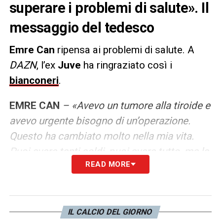
superare i problemi di salute». Il
messaggio del tedesco
Emre Can
ripensa ai problemi di salute. A
DAZN
, l’ex
Juve
ha ringraziato così i
bianconeri
.
EMRE CAN
– «Avevo un tumore alla tiroide e
avevo urgente bisogno di un’operazione.
Questo ha cambiato molto nella mia vita.
Puoi avere tanti soldi, puoi avere tutto, ma la
READ MORE
salute è la cosa più importante. Fa parte
della vita, consiglio a tutti di fare dei
controlli. Non importa quanto crediamo di
essere sani, se scopriamo queste cose in
IL CALCIO DEL GIORNO