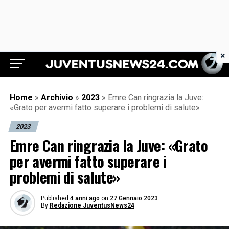
×
Juventus News 24
Home
»
Archivio
»
2023
»
Emre Can ringrazia la Juve:
«Grato per avermi fatto superare i problemi di salute»
2023
Emre Can ringrazia la Juve: «Grato
per avermi fatto superare i
problemi di salute»
Published
4 anni ago
on
27 Gennaio 2023
By
Redazione JuventusNews24