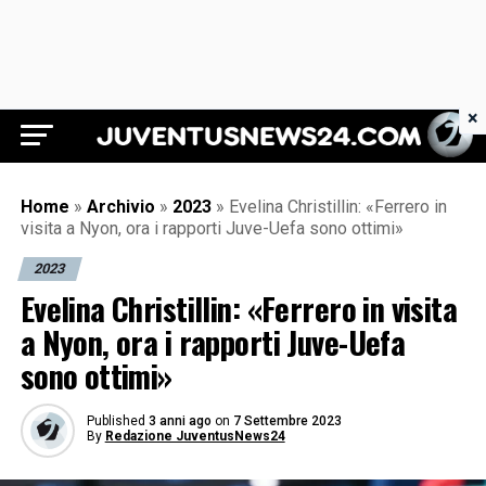
×
Juventus News 24
Home
»
Archivio
»
2023
»
Evelina Christillin: «Ferrero in
visita a Nyon, ora i rapporti Juve-Uefa sono ottimi»
2023
Evelina Christillin: «Ferrero in visita
a Nyon, ora i rapporti Juve-Uefa
sono ottimi»
Published
3 anni ago
on
7 Settembre 2023
By
Redazione JuventusNews24