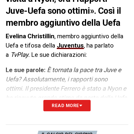
Juve-Uefa sono ottimi». Così il
membro aggiuntivo della Uefa
Evelina
Christillin
, membro aggiuntivo della
Uefa e tifosa della
Juventus
, ha parlato
a
TvPlay.
Le sue dichiarazioni:
Le sue parole:
È tornata la pace tra Juve e
Uefa? Assolutamente, i rapporti sono
ottimi. Il presidente Ferrero è stato a Nyon e
ha ricevuto grande stima da parte della Uefa,
READ MORE
quindi è tutto risolto
.
Squadre arabe in
Champions? Non posso rispondere io,
Ceferin lo ha escluso fin qui. E’ stato molto