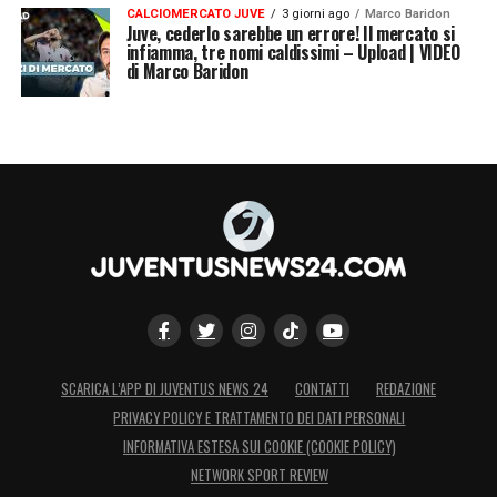
CALCIOMERCATO JUVE
3 giorni ago
Marco Baridon
Juve, cederlo sarebbe un errore! Il mercato si
infiamma, tre nomi caldissimi – Upload | VIDEO
di Marco Baridon
SCARICA L’APP DI JUVENTUS NEWS 24
CONTATTI
REDAZIONE
PRIVACY POLICY E TRATTAMENTO DEI DATI PERSONALI
INFORMATIVA ESTESA SUI COOKIE (COOKIE POLICY)
NETWORK SPORT REVIEW