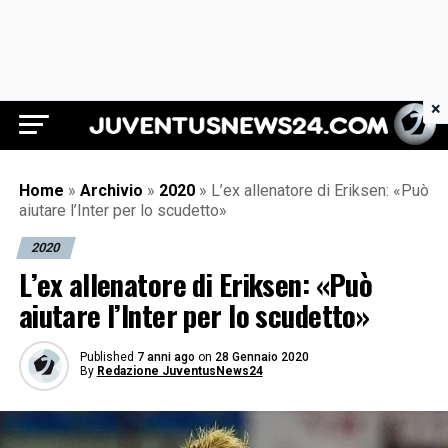
×
Juventus News 24
Home
»
Archivio
»
2020
»
L’ex allenatore di Eriksen: «Può
aiutare l’Inter per lo scudetto»
2020
L’ex allenatore di Eriksen: «Può
aiutare l’Inter per lo scudetto»
Published
7 anni ago
on
28 Gennaio 2020
By
Redazione JuventusNews24