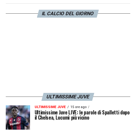
del
Fluminense
con cui ha un contratto in
scadenza nel
2028
, è seguito molto
IL CALCIO DEL GIORNO
attentamente anche da
Napoli
e
Bologna
in
queste settimane. Il tutto in attesa di
aggiornamenti.
LA PLAYLIST DELLE NOSTRE TOP NEWS
ULTIMISSIME JUVE
ULTIMISSIME JUVE
15 ore ago
Ultimissime Juve LIVE: le parole di Spalletti dopo
il Chelsea, Lucumì più vicino