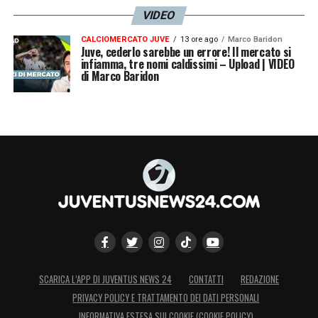
VIDEO
CALCIOMERCATO JUVE
13 ore ago
Marco Baridon
Juve, cederlo sarebbe un errore! Il mercato si
infiamma, tre nomi caldissimi – Upload | VIDEO
di Marco Baridon
SCARICA L’APP DI JUVENTUS NEWS 24
CONTATTI
REDAZIONE
PRIVACY POLICY E TRATTAMENTO DEI DATI PERSONALI
INFORMATIVA ESTESA SUI COOKIE (COOKIE POLICY)