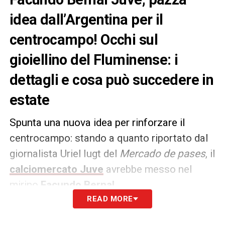
idea dall’Argentina per il
centrocampo! Occhi sul
gioiellino del Fluminense: i
dettagli e cosa può succedere in
estate
Spunta una nuova idea per rinforzare il
centrocampo: stando a quanto riportato dal
giornalista Uriel Iugt del
Mercado de pases
, il
calciomercato Juve
avrebbe messo nel
mirino
Facundo Bernal
.
READ MORE
Il centrocampista classe 2003, di proprietà