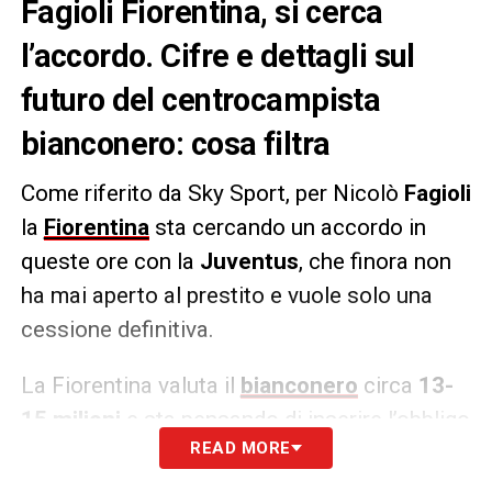
Fagioli Fiorentina, si cerca
l’accordo. Cifre e dettagli sul
futuro del centrocampista
bianconero: cosa filtra
Come riferito da Sky Sport, per Nicolò
Fagioli
la
Fiorentina
sta cercando un accordo in
queste ore con la
Juventus
, che finora non
ha mai aperto al prestito e vuole solo una
cessione definitiva.
La Fiorentina valuta il
bianconero
circa
13-
15 milioni
e sta pensando di inserire l’obbligo
READ MORE
di riscatto nella trattativa per
cercare di chiudere. Sono ore decisive anche