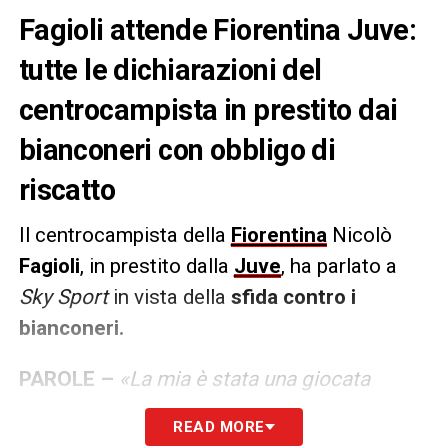
Fagioli attende Fiorentina Juve:
tutte le dichiarazioni del
centrocampista in prestito dai
bianconeri con obbligo di
riscatto
Il centrocampista della
Fiorentina
Nicolò
Fagioli
, in prestito dalla
Juve
, ha parlato a
Sky Sport
in vista della
sfida contro i
bianconeri.
PAROLE –
«La mia è stata una giocata
ingenua, ha causato sofferenza. Potevo
READ MORE
evitare, migliorerò anche su questo. Siamo