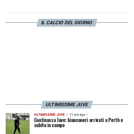
partiti male all’andata, l’obiettivo era quello
di passare in casa, era il risultato che
IL CALCIO DEL GIORNO
volevamo e adesso dobbiamo pensare alla
Juve. Sono molto felice di essere qua, sto
avendo le mie possibilità di giocare con
continuità. Il mister mi sta aiutando molto,
sono felice della scelta e devo dare il
massimo per ripagare la fiducia della
società. Sicuramente sarà una partita
emozionante, dove troverò persone a cui
voglio molto bene».
ULTIMISSIME JUVE
ULTIMISSIME JUVE
11 ore ago
LA PLAYLIST DELLE NOSTRE TOP NEWS
Continassa Juve: bianconeri arrivati a Perth e
subito in campo