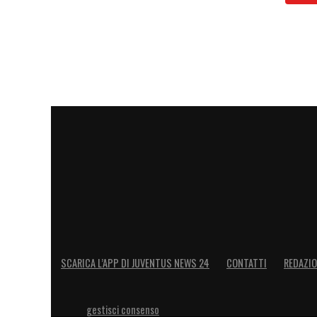
SCARICA L’APP DI JUVENTUS NEWS 24
CONTATTI
REDAZI
gestisci consenso