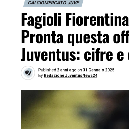
CALCIOMERCATO JUVE
Fagioli Fiorentina
Pronta questa off
Juventus: cifre e
Published
2 anni ago
on
31 Gennaio 2025
By
Redazione JuventusNews24