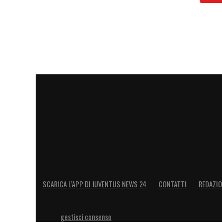
SCARICA L’APP DI JUVENTUS NEWS 24
CONTATTI
REDAZI
gestisci consenso