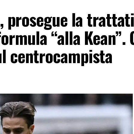
, prosegue la trattat
formula “alla Kean”. 
ul centrocampista