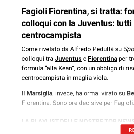
Fagioli Fiorentina, si tratta: 
colloqui con la Juventus: tutti
centrocampista
Come rivelato da Alfredo Pedullà su
Spor
colloqui tra
Juventus
e
Fiorentina
per tr
formula “alla Kean”, con un obbligo di ris
centrocampista in maglia viola.
Il
Marsiglia
, invece, ha ormai virato su
Be
Fiorentina. Sono ore decisive per Fagioli
LA PLAYLIST DELLE NOSTRE TOP NEW
R