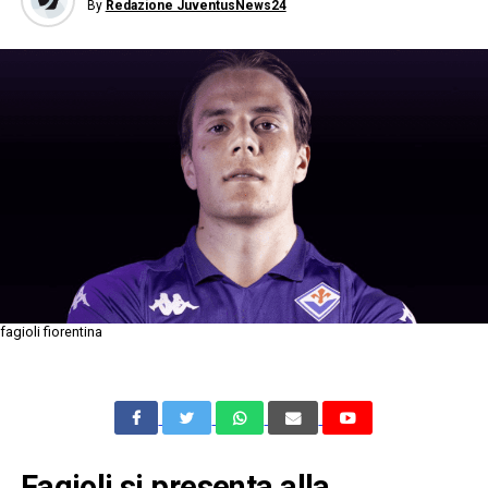
By
Redazione JuventusNews24
fagioli fiorentina
Fagioli si presenta alla