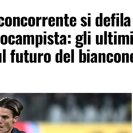
concorrente si defila
rocampista: gli ultim
l futuro del biancon