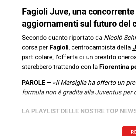
Fagioli Juve, una concorrente si
aggiornamenti sul futuro del
Secondo quanto riportato da
Nicolò Schi
corsa per
Fagioli
, centrocampista della
J
particolare, l’offerta di un prestito one
starebbero trattando con la
Fiorentina p
PAROLE –
«Il Marsiglia ha offerto un p
formula non è gradita alla Juventus per dar
LA PLAYLIST DELLE NOSTRE TOP NEW
R