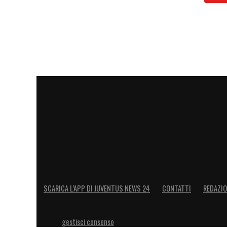
SCARICA L’APP DI JUVENTUS NEWS 24
CONTATTI
REDAZI
gestisci consenso