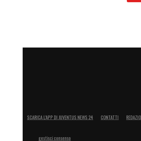
SCARICA L’APP DI JUVENTUS NEWS 24
CONTATTI
REDAZI
gestisci consenso