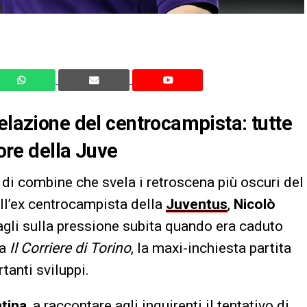
velazione del centrocampista: tutte
tore della Juve
 di combine che svela i retroscena più oscuri del
ll’ex centrocampista della
Juventus
,
Nicolò
agli sulla pressione subita quando era caduto
ta
Il Corriere di Torino
, la maxi-inchiesta partita
tanti sviluppi.
tina
, a raccontare agli inquirenti il tentativo di