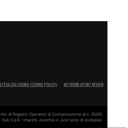
STESA SUI COOKIE (COOKIE POLICY)
NETWORK SPORT REVIEW
itto al Registro Operatori di Comunicazione al n. 26692
l Club S.p.A. I marchi Juventus e Juve sono di esclusiva