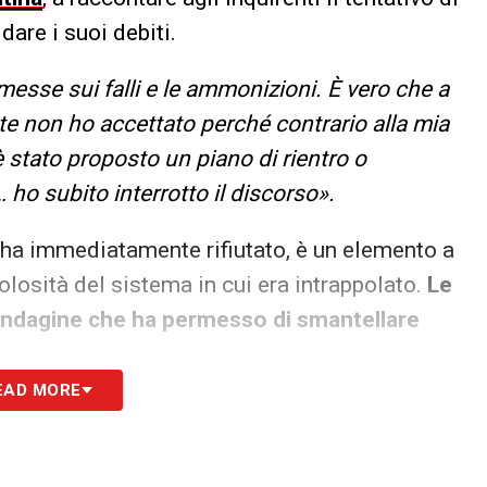
dare i suoi debiti.
esse sui falli e le ammonizioni. È vero che a
e non ho accettato perché contrario alla mia
 stato proposto un piano di rientro o
 ho subito interrotto il discorso».
 ha immediatamente rifiutato, è un elemento a
olosità del sistema in cui era intrappolato.
Le
n’indagine che ha permesso di smantellare
EAD MORE
sistema delle scommesse illegali
Pedrotta, ha infatti chiuso il cerchio sulla base