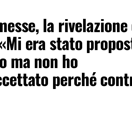
messe, la rivelazione 
«Mi era stato propos
lo ma non ho
cettato perché cont