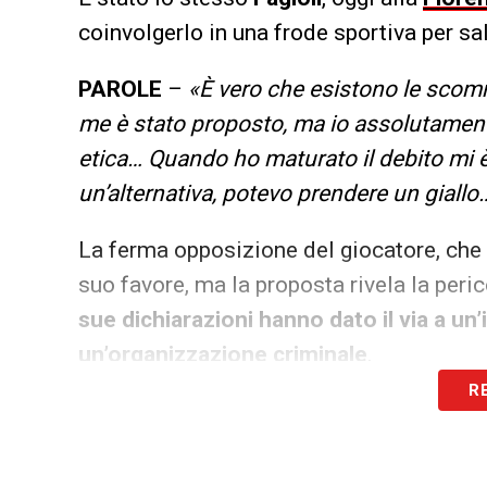
coinvolgerlo in una frode sportiva per sal
PAROLE
–
«È vero che esistono le scomm
me è stato proposto, ma io assolutament
etica… Quando ho maturato il debito mi è
un’alternativa, potevo prendere un giallo…
La ferma opposizione del giocatore, che
suo favore, ma la proposta rivela la peric
sue dichiarazioni hanno dato il via a u
un’organizzazione criminale
.
R
Fagioli, ecco come funzionava il 
L’inchiesta, coordinata dalla pm Manuela 