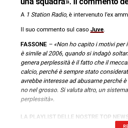
una squadra». Il commento de
A
1 Station Radio
, è intervenuto l’ex am
Il suo commento sul caso
Juve
.
FASSONE
– «Non ho capito i motivi per i
è simile al 2006, quando si indagò soltan
genera perplessità è il fatto che il mecca
calcio, perché è sempre stato considerat
avrebbe interesse ad abusarne perché è
no nel grosso. Si valuta altro, un sistema
perplessità».
LA PLAYLIST DELLE NOSTRE TOP NEW
R