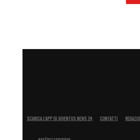
SCARICA L’APP DI JUVENTUS NEWS 24
CONTATTI
REDAZI
gestisci consenso