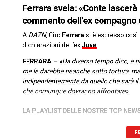
Ferrara svela: «Conte lascerà
commento dell’ex compagno e
A
DAZN
, Ciro
Ferrara
si è espresso così
dichiarazioni dell’ex
Juve
.
FERRARA
– «Da diverso tempo dico, e n
me le darebbe neanche sotto tortura, m
indipendentemente da quello che sarà il r
che comunque dovranno affrontare».
LA PLAYLIST DELLE NOSTRE TOP NEW
R