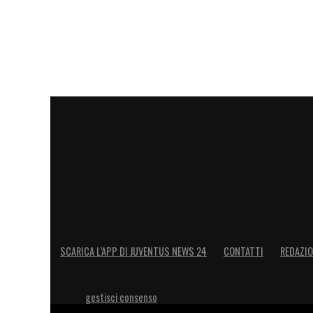
SCARICA L’APP DI JUVENTUS NEWS 24
CONTATTI
REDAZI
gestisci consenso