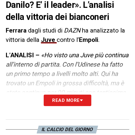
Danilo? E’ il leader». L’analisi
della vittoria dei bianconeri
Ferrara
dagli studi di
DAZN
ha analizzato la
vittoria della
Juve
contro l’
Empoli
.
L’ANALISI –
«Ho visto una Juve più continua
all’interno di partita. Con l’Udinese ha fatto
un primo tempo a livelli molto alti. Qui ha
trovato un Empoli in grossa difficoltà, ma è
stata continua per 90 minuti con tantissime
READ MORE
occasioni e non ha mai subito un tiro in
porta se non quello di Destro. Danilo? E’
leader di difesa e squadra, ha fatto gesto
bellissimo».
IL CALCIO DEL GIORNO