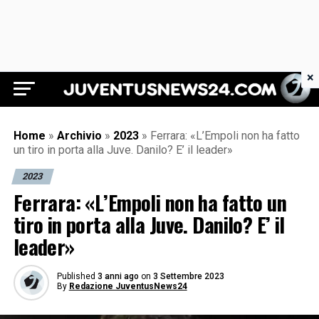
×
Juventus News 24
Home
»
Archivio
»
2023
»
Ferrara: «L’Empoli non ha fatto
un tiro in porta alla Juve. Danilo? E’ il leader»
2023
Ferrara: «L’Empoli non ha fatto un
tiro in porta alla Juve. Danilo? E’ il
leader»
Published
3 anni ago
on
3 Settembre 2023
By
Redazione JuventusNews24