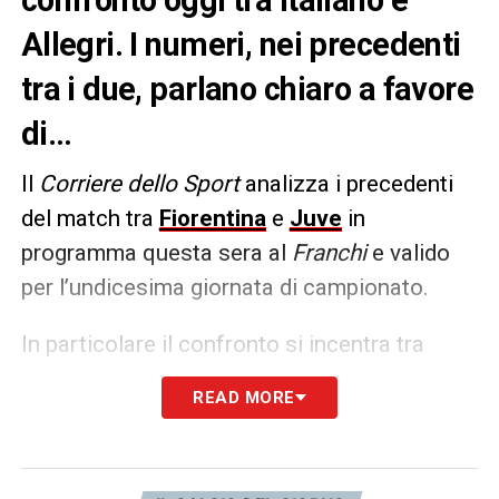
Allegri. I numeri, nei precedenti
tra i due, parlano chiaro a favore
di…
Il
Corriere dello Sport
analizza i precedenti
del match tra
Fiorentina
e
Juve
in
programma questa sera al
Franchi
e valido
per l’undicesima giornata di campionato.
In particolare il confronto si incentra tra
Italiano e Allegri
, che ad oggi parla in favore
READ MORE
del mister bianconero. Il viola ha uno 0,67 di
punti con il collega, terzo risultato negativo
nei testa a testa con i colleghi, a fronte di