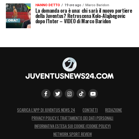
HANNO DETTO
19 ore ago
Marco Baridon
La domanda ora è una: chi sarà il nuovo portiere
della Juventus? Retroscena Kolo-Alajbegovic
dopo l’Inter – VIDEO di Marco Baridon
SCARICA L’APP DI JUVENTUS NEWS 24
CONTATTI
REDAZIONE
PRIVACY POLICY E TRATTAMENTO DEI DATI PERSONALI
INFORMATIVA ESTESA SUI COOKIE (COOKIE POLICY)
NETWORK SPORT REVIEW