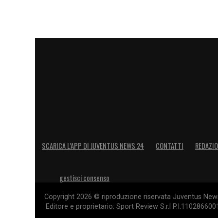
SCARICA L’APP DI JUVENTUS NEWS 24
CONTATTI
REDAZI
gestisci consenso
Copyright 2026 © riproduzione riservata Juventus News 
Editore e proprietario: Sport Review S.r.l P.I.11028660