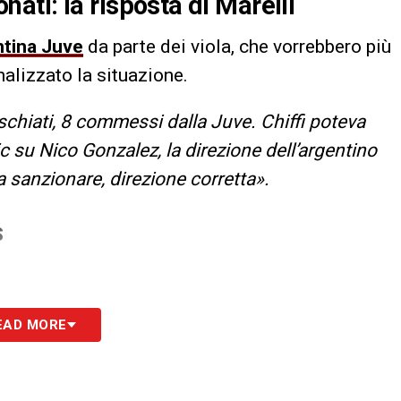
onati: la risposta di Marelli
ntina Juve
da parte dei viola, che vorrebbero più
nalizzato la situazione.
fischiati, 8 commessi dalla Juve. Chiffi poteva
ic su Nico Gonzalez, la direzione dell’argentino
da sanzionare, direzione corretta».
S
EAD MORE