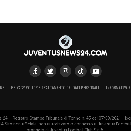
ONE
PRIVACY POLICY E TRATTAMENTO DEI DATI PERSONALI
INFORMATIVA E
24 – Registro Stampa Tribunale di Torino n. 45 del 07/09/2021 - Iscr
014 Sito non ufficiale, non autorizzato o connesso a Juventus Footbal
proprietà di Juventus Football Club S.p.A.