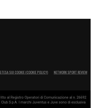
STESA SUI COOKIE (COOKIE POLICY)
NETWORK SPORT REVIEW
itto al Registro Operatori di Comunicazione al n. 26692
l Club S.p.A. I marchi Juventus e Juve sono di esclusiva