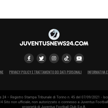
o passo». Anche dalla
Lega di Serie A per ora
vio
, condizioni metereologiche permettendo.
S
ONE
PRIVACY POLICY E TRATTAMENTO DEI DATI PERSONALI
INFORMATIVA E
24 – Registro Stampa Tribunale di Torino n. 45 del 07/09/2021 - Iscr
014 Sito non ufficiale, non autorizzato o connesso a Juventus Footbal
proprietà di Juventus Football Club S.p.A.