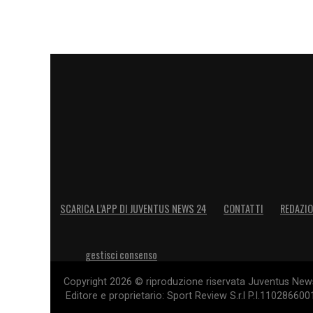
Poi è chiaro che valuteremo passo do- p
non arrivano segnali di un possibile rin
LA PLAYLIST DELLE NOSTRE TOP NEW
SCARICA L’APP DI JUVENTUS NEWS 24
CONTATTI
REDAZI
gestisci consenso
Copyright 2026 © riproduzione riservata Juventus News 
Editore e proprietario: Sport Review S.r.l P.I.11028660