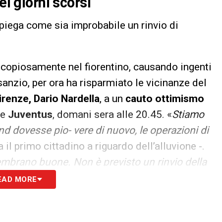
ei giorni scorsi
piega come sia improbabile un rinvio di
a copiosamente nel fiorentino, causando ingenti
anzio, per ora ha risparmiato le vicinanze del
irenze, Dario Nardella
, a un
cauto ottimismo
 e
Juventus
, domani sera alle 20.45. «
Stiamo
 dovesse pio- vere di nuovo, le operazioni di
 il primo cittadino a riguardo dell’alluvione -.
embrano buone. Non è previsto un rinvio della
 da qui alle prossime ore
». Un punto di vista
EAD MORE
nsabile per la Protezione civile dell’area
è critica, ma non per la partita di domani sera.