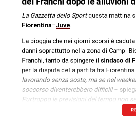
del Franchi dopo le alluvioni d
La Gazzetta dello Sport
questa mattina s
Fiorentina
–
Juve
.
La pioggia che nei giorni scorsi è cadut
danni soprattutto nella zona di Campi Bis
Franchi, tanto da spingere il
sindaco di F
per la disputa della partita tra Fiorentina
lavorando senza sosta, ma se nel weekend
soccorso diventerebbero difficili
– spiega
Purtroppo le previsioni del tempo non s
partita, ma la situazione sarà monitorata
R
simile a quello di Leonardo Ermini, respo
metropolitana di Firenze. «La situazione 