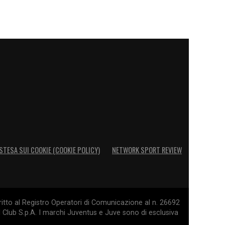
STESA SUI COOKIE (COOKIE POLICY)
NETWORK SPORT REVIEW
itto al Registro Operatori di Comunicazione al n. 26692
l Club S.p.A. I marchi Juventus e Juve sono di esclusiva