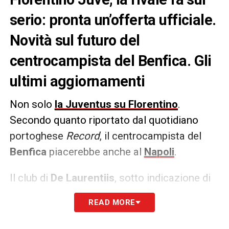
serio: pronta un’offerta ufficiale.
Novità sul futuro del
centrocampista del Benfica. Gli
ultimi aggiornamenti
Non solo
la Juventus su Florentino
.
Secondo quanto riportato dal quotidiano
portoghese
Record
, il centrocampista del
Benfica
piacerebbe anche al
Napoli
.
Il club di
De Laurentiis
, sotto indicazione di
Antonio Conte
, dovrebbero presentare
READ MORE
un’offerta ufficiale al Benfica per il cartellino
di Florentino Luis già nel corso di questa