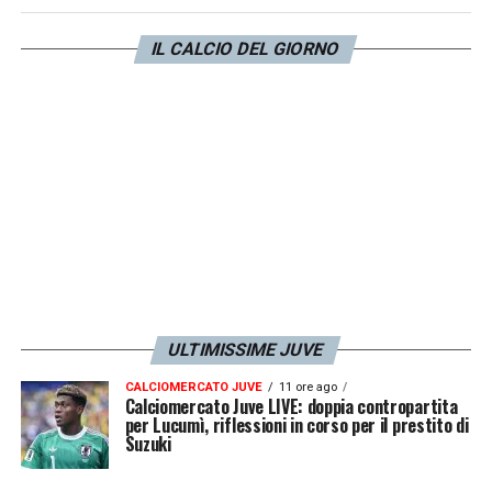
settimana, fa sapere Record. Si attendono
IL CALCIO DEL GIORNO
ora ulteriori conferme sul futuro del
centrocampista.
LA PLAYLIST DELLE NOSTRE TOP NEWS
ULTIMISSIME JUVE
CALCIOMERCATO JUVE
11 ore ago
Calciomercato Juve LIVE: doppia contropartita
per Lucumì, riflessioni in corso per il prestito di
Suzuki