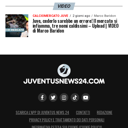
VIDEO
CALCIOMERCATO JUVE
2 giorni ago
Marco Baridon
Juve, cederlo sarebbe un errore! Il mercato si
infiamma, tre nomi caldissimi – Upload | VIDEO
di Marco Baridon
SCARICA L’APP DI JUVENTUS NEWS 24
CONTATTI
REDAZIONE
PRIVACY POLICY E TRATTAMENTO DEI DATI PERSONALI
INFORMATIVA ESTESA SUI COOKIE (COOKIE POLICY)