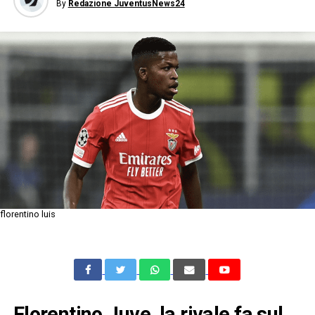
By
Redazione JuventusNews24
florentino luis
Florentino Juve, la rivale fa sul