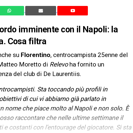
ordo imminente con il Napoli: la
. Cosa filtra
nche su
Florentino
, centrocampista 25enne del
 Matteo Moretto di
Relevo
ha fornito un
nza del club di De Laurentiis.
ntrocampisti. Sta toccando più profili in
obiettivi di cui vi abbiamo già parlato in
 un nome che piace molto al Napoli e non solo. È
osso raccontare che nelle ultime settimane il
ti e costanti con l’entourage del giocatore. Si sta