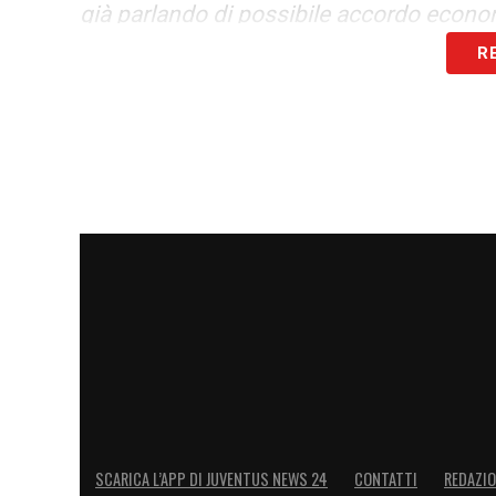
già parlando di possibile accordo econom
importante, quasi 2,5 milioni all’anno. Qu
R
capire se può prenderlo. Non è ancora fa
pista da seguire con attenzione
».
LA PLAYLIST DELLE NOSTRE TOP NEW
SCARICA L’APP DI JUVENTUS NEWS 24
CONTATTI
REDAZI