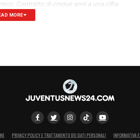
ico. Contratto di cinque anni a una cifra
esto testimonia il fatto che il Napoli vuole
EAD MORE
tta, manca l’accordo con il Benfica, ma è una
S
ONE
PRIVACY POLICY E TRATTAMENTO DEI DATI PERSONALI
INFORMATIVA E