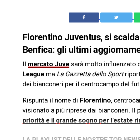
Florentino Juventus, si scald
Benfica: gli ultimi aggiornam
Il
mercato Juve
sarà molto influenzato d
League
ma
La Gazzetta dello Sport
ripor
dei bianconeri per il centrocampo del fut
Rispunta il nome di
Florentino
, centroc
visionato a più riprese dai bianconeri. I
priorità e il grande sogno per l’estate 
LA PLAYLIST DELLE NOSTRE TOP NEW