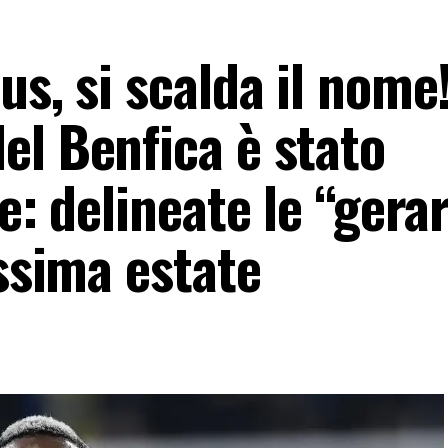
s, si scalda il nome!
el Benfica è stato
e: delineate le “gera
ossima estate