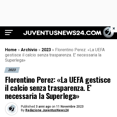
×
Juventus News 24
Home
»
Archivio
»
2023
»
Florentino Perez: «La UEFA
gestisce il calcio senza trasparenza. E’ necessaria la
Superlega»
2023
Florentino Perez: «La UEFA gestisce
il calcio senza trasparenza. E’
necessaria la Superlega»
Published
3 anni ago
on
11 Novembre 2023
By
Redazione JuventusNews24