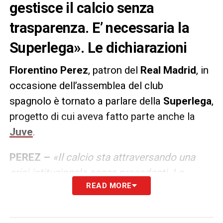
gestisce il calcio senza
trasparenza. E’ necessaria la
Superlega». Le dichiarazioni
Florentino Perez
, patron del
Real Madrid
, in
occasione dell’assemblea del club
spagnolo è tornato a parlare della
Superlega
,
progetto di cui aveva fatto parte anche la
Juve
.
PEREZ –
«Il calcio sta attraversando una
crisi istituzionale senza precedenti. La
READ MORE
situazione è molto grave. O si reagisce
adesso o il calcio non sopravviverà. Il
problema principale è che ci sono dirigenti