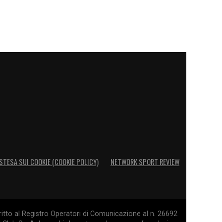
STESA SUI COOKIE (COOKIE POLICY)
NETWORK SPORT REVIEW
itto al Registro Operatori di Comunicazione al n. 26692