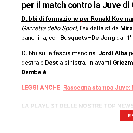
per il match contro la Juve 
Dubbi di formazione per Ronald Koeman
Gazzetta dello Sport
, l’ex della sfida
Mir
panchina, con
Busquets
–
De Jong
dal 1′
Dubbi sulla fascia mancina:
Jordi
Alba
po
destra e
Dest
a sinistra. In avanti
Griez
Dembelè
.
LEGGI ANCHE:
Rassegna stampa Juve: l
LA PLAYLIST DELLE NOSTRE TOP NEW
R