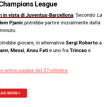
di Champions League
 in vista di Juventus-Barcellona
. Secondo
La
alem
Pjanic
potrebbe partire inizialmente dalla
 minuto.
trebbe giocare, in alternativa
Sergi
Roberto
a
mann
,
Messi
,
Ansu
Fati
e uno fra
Trincao
e
e prime pagine del 27 ottobre
S
EAD MORE