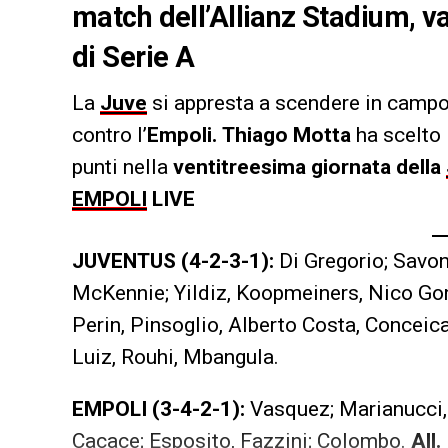
match dell’Allianz Stadium, va
di Serie A
La
Juve
si appresta a scendere in campo 
contro l’
Empoli.
Thiago Motta
ha scelto i
punti nella
ventitreesima giornata della
EMPOLI
LIVE
JUVENTUS (4-2-3-1):
Di Gregorio; Savon
McKennie; Yildiz, Koopmeiners, Nico Go
Perin, Pinsoglio, Alberto Costa, Conceic
Luiz, Rouhi, Mbangula.
EMPOLI (3-4-2-1):
Vasquez; Marianucci, 
Cacace; Esposito, Fazzini; Colombo.
All.