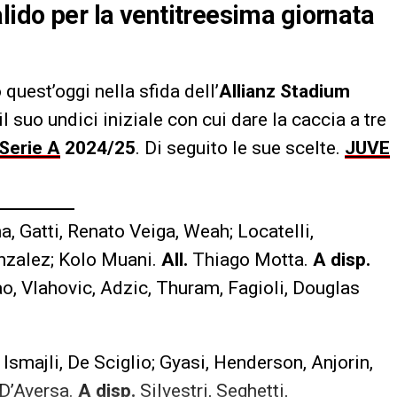
lido per la ventitreesima giornata
quest’oggi nella sfida dell’
Allianz Stadium
l suo undici iniziale con cui dare la caccia a tre
Serie A
2024/25
. Di seguito le sue scelte.
JUVE
a, Gatti, Renato Veiga, Weah; Locatelli,
nzalez; Kolo Muani.
All.
Thiago Motta.
A disp.
ao, Vlahovic, Adzic, Thuram, Fagioli, Douglas
Ismajli, De Sciglio; Gyasi, Henderson, Anjorin,
D’Aversa.
A disp.
Silvestri, Seghetti,