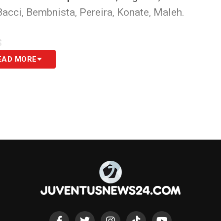
acci, Bembnista, Pereira, Konate, Maleh.
S
EAD MORE