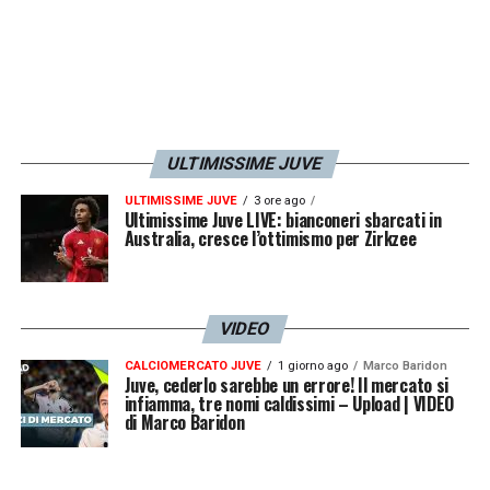
Juventus (4-3-3):
Di Gregorio; Kalulu,
Bremer, Kelly, Cambiaso;, McKennie,
Locatelli, Koopmeinerd; Conceicao, Yildiz;
Vlahovic.
ULTIMISSIME JUVE
ULTIMISSIME JUVE
3 ore ago
LA PLAYLIST DELLE NOSTRE TOP NEWS
Ultimissime Juve LIVE: bianconeri sbarcati in
Australia, cresce l’ottimismo per Zirkzee
VIDEO
CALCIOMERCATO JUVE
1 giorno ago
Marco Baridon
Juve, cederlo sarebbe un errore! Il mercato si
infiamma, tre nomi caldissimi – Upload | VIDEO
di Marco Baridon