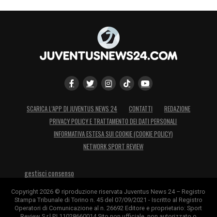
SCARICA L’APP DI JUVENTUS NEWS 24
CONTATTI
REDAZIONE
PRIVACY POLICY E TRATTAMENTO DEI DATI PERSONALI
INFORMATIVA ESTESA SUI COOKIE (COOKIE POLICY)
NETWORK SPORT REVIEW
gestisci consenso
Copyright 2026 © riproduzione riservata Juventus News 24 – Registro
Stampa Tribunale di Torino n. 45 del 07/09/2021 - Iscritto al Registro
Operatori di Comunicazione al n. 26692 Editore e proprietario: Sport
Review S.r.l P.I.11028660014 Sito non ufficiale, non autorizzato o