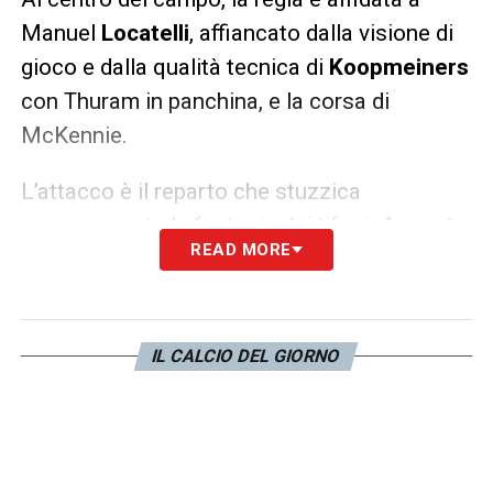
Manuel
Locatelli
, affiancato dalla visione di
gioco e dalla qualità tecnica di
Koopmeiners
con Thuram in panchina, e la corsa di
McKennie.
L’attacco è il reparto che stuzzica
maggiormente la fantasia dei tifosi.
Accanto
READ MORE
al confermatissimo Conceicao, Yildiz
preferito a Boga
. Davanti a loro Vlahovic,
che ritrova la maglia da titolare.
IL CALCIO DEL GIORNO
Lecce (4-2-3-1)
: Falcone (C); Danilo Veiga,
Siebert, Tiago Gabriel, Gallo; Ngom,
Ramadani; Pierotti, Coulibaly, Banda;
Cheddira.
Allenatore
: Di Francesco.