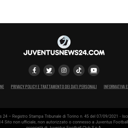
rde, Militao, Asencio, Carreras; Tchouaméni,
é.
All.
Xabi Alonso.
A disp.
A disp. Lunin,
Gonzalo, Fran Garcia, Mendy, Mastantuono,
ugani, Kelly; Kalulu, McKennie, Koopmeiners,
ll.
Tudor. A disp.
A disp
. Perin, Fuscaldo,
stic, Openda, Miretti, Joao Mario, David.
ONE
PRIVACY POLICY E TRATTAMENTO DEI DATI PERSONALI
INFORMATIVA E
24 – Registro Stampa Tribunale di Torino n. 45 del 07/09/2021 - Iscr
014 Sito non ufficiale, non autorizzato o connesso a Juventus Footbal
rca di interrompere il digiuno da vittorie contro
proprietà di Juventus Football Club S.p.A.