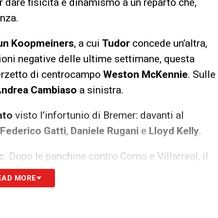
dare fisicità e dinamismo a un reparto che,
enza.
Teun Koopmeiners
, a cui
Tudor
concede un’altra,
oni negative delle ultime settimane, questa
terzetto di centrocampo
Weston McKennie
. Sulle
ndrea Cambiaso
a sinistra.
ato
visto l’infortunio di Bremer: davanti al
Federico Gatti
,
Daniele Rugani
e
Lloyd Kelly
.
c
. Dopo le panchine contro Como e Villarreal, il
l suo fianco, l’insostituibile Kenan Yildiz, che
EAD MORE
apitano
. Una responsabilità enorme per il
iamato a guidare la squadra nella notte più