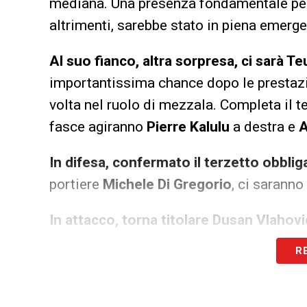
mediana. Una presenza fondamentale per 
altrimenti, sarebbe stato in piena emerg
Al suo fianco, altra sorpresa, ci sarà 
importantissima chance dopo le prestazi
volta nel ruolo di mezzala. Completa il 
fasce agiranno
Pierre Kalulu
a destra e
A
In difesa, confermato il terzetto obblig
portiere
Michele Di Gregorio
, ci saranno
In attacco, torna titolare Dusan Vlahovi
serbo si riprende il centro dell’attacco.
A
R
per l’occasione indosserà la fascia di c
giovane talento turco dei
bianconeri
, ch