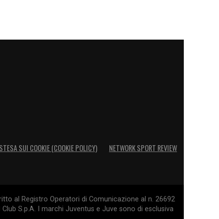
STESA SUI COOKIE (COOKIE POLICY)
NETWORK SPORT REVIEW
itto al Registro Operatori di Comunicazione al n. 26692
l Club S.p.A. I marchi Juventus e Juve sono di esclusiva