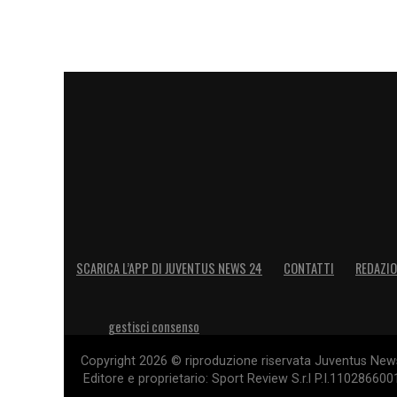
difficile.
REAL MADRID (4-2-3-1):
Courtois; Valve
Bellingham; Guler, Diaz, Vinicius; Mbapp
Gonzalez, Camavinga, Endrick, Rodrygo, 
Pitarch.
JUVENTUS (3-5-2):
Di Gregorio; Gatti, R
Thuram, Cambiaso; Yildiz (C), Vlahovic.
A
Locatelli, Conceiçao, Zhegrova, Adzic, Ko
SCARICA L’APP DI JUVENTUS NEWS 24
CONTATTI
REDAZI
gestisci consenso
Copyright 2026 © riproduzione riservata Juventus News 
Editore e proprietario: Sport Review S.r.l P.I.11028660
QUOTE REAL MADRID JUVE
– La Juve ce