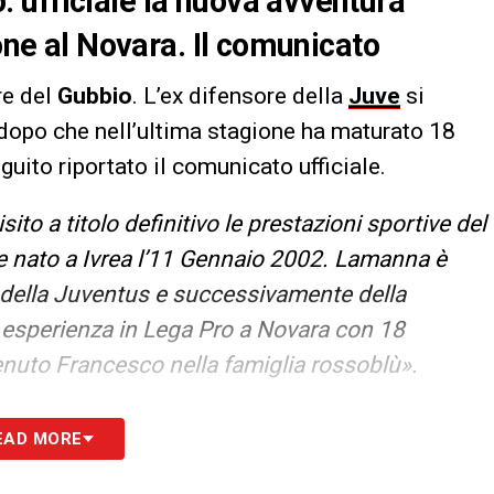
 ufficiale la nuova avventura
ione al Novara. Il comunicato
re del
Gubbio
. L’ex difensore della
Juve
si
ù, dopo che nell’ultima stagione ha maturato 18
eguito riportato il comunicato ufficiale.
o a titolo definitivo le prestazioni sportive del
e nato a Ivrea l’11 Gennaio 2002. Lamanna è
i della Juventus e successivamente della
 esperienza in Lega Pro a Novara con 18
nuto Francesco nella famiglia rossoblù».
S
EAD MORE