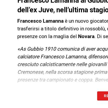
Francesco Lamanna al Gubbio:
dell’ex Juve, nell’ultima stag
Francesco Lamanna
è un nuovo giocato
trasferirsi a titolo definitivo in rossobl
presenze con la maglia del
Novara
. Di s
«As Gubbio 1910 comunica di aver acquisit
calciatore Francesco Lamanna, difensor
cresciuto calcisticamente nelle giovanil
Cremonese, nella scorsa stagione prima
presenze tra campionato e coppa. Benve
LA PLAYLIST DELLE NOSTRE TOP NEW
R