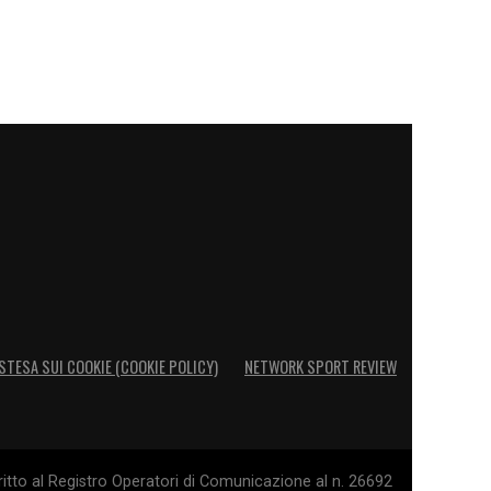
STESA SUI COOKIE (COOKIE POLICY)
NETWORK SPORT REVIEW
itto al Registro Operatori di Comunicazione al n. 26692