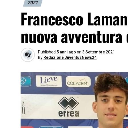
2021
Francesco Lamanna
nuova avventura d
Published
5 anni ago
on
3 Settembre 2021
By
Redazione JuventusNews24