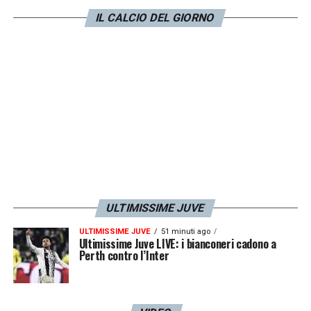
IL CALCIO DEL GIORNO
potrebbe rappresentare un ostacolo
significativo.
Appare difficile immaginare che il club
nerazzurro decida di rafforzare una diretta
rivale con un giocatore che ha ancora molto
da dare. Dunque, il sogno di papà Lilian è
destinato a rimanere tale, almeno per ora.
LA PLAYLIST DELLE NOSTRE TOP NEWS
ULTIMISSIME JUVE
ULTIMISSIME JUVE
51 minuti ago
Ultimissime Juve LIVE: i bianconeri cadono a
Perth contro l’Inter