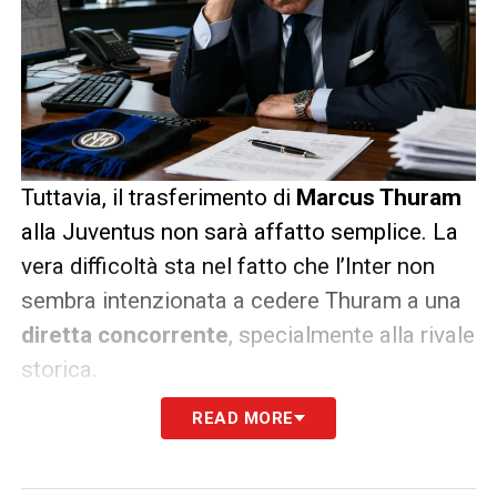
Tuttavia, il trasferimento di
Marcus Thuram
alla Juventus non sarà affatto semplice.
La
vera difficoltà sta nel fatto che l’Inter non
sembra intenzionata a cedere Thuram a una
diretta concorrente
, specialmente alla rivale
storica.
READ MORE
Inoltre, il prezzo richiesto per un
trasferimento è molto alto, si parla di una
cifra tra i
60 e i 70 milioni di euro
, che