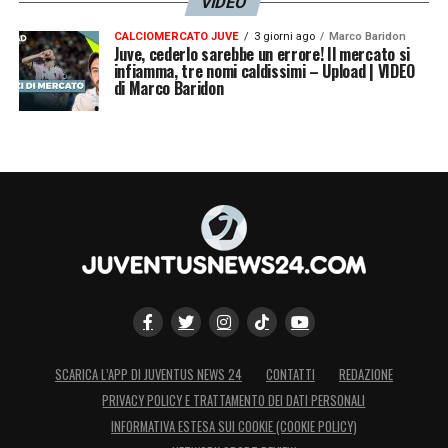
VIDEO
CALCIOMERCATO JUVE
3 giorni ago
Marco Baridon
Juve, cederlo sarebbe un errore! Il mercato si
infiamma, tre nomi caldissimi – Upload | VIDEO
di Marco Baridon
SCARICA L’APP DI JUVENTUS NEWS 24
CONTATTI
REDAZIONE
PRIVACY POLICY E TRATTAMENTO DEI DATI PERSONALI
INFORMATIVA ESTESA SUI COOKIE (COOKIE POLICY)