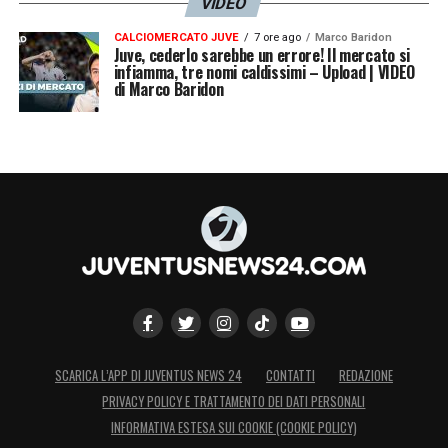
VIDEO
CALCIOMERCATO JUVE
7 ore ago
Marco Baridon
Juve, cederlo sarebbe un errore! Il mercato si
infiamma, tre nomi caldissimi – Upload | VIDEO
di Marco Baridon
SCARICA L’APP DI JUVENTUS NEWS 24
CONTATTI
REDAZIONE
PRIVACY POLICY E TRATTAMENTO DEI DATI PERSONALI
INFORMATIVA ESTESA SUI COOKIE (COOKIE POLICY)