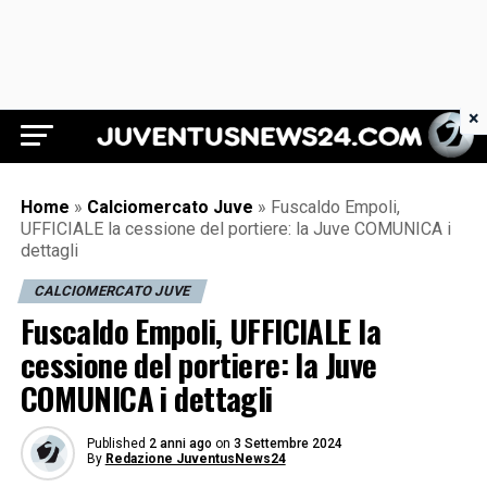
×
Juventus News 24
Home
»
Calciomercato Juve
»
Fuscaldo Empoli,
UFFICIALE la cessione del portiere: la Juve COMUNICA i
dettagli
CALCIOMERCATO JUVE
Fuscaldo Empoli, UFFICIALE la
cessione del portiere: la Juve
COMUNICA i dettagli
Published
2 anni ago
on
3 Settembre 2024
By
Redazione JuventusNews24