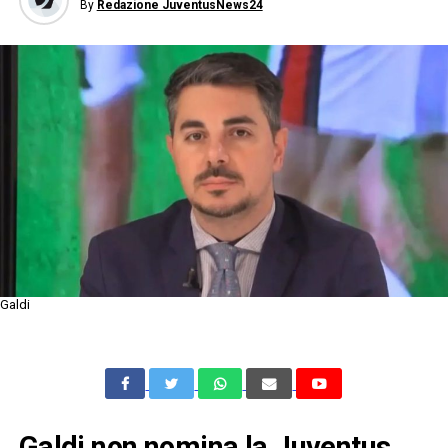
By
Redazione JuventusNews24
Galdi
Galdi non nomina la Juventus