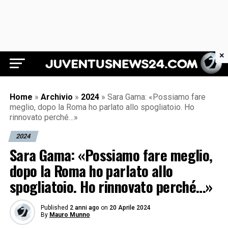
×
Juventus News 24
Home
»
Archivio
»
2024
»
Sara Gama: «Possiamo fare
meglio, dopo la Roma ho parlato allo spogliatoio. Ho
rinnovato perché…»
2024
Sara Gama: «Possiamo fare meglio,
dopo la Roma ho parlato allo
spogliatoio. Ho rinnovato perché…»
Published
2 anni ago
on
20 Aprile 2024
By
Mauro Munno