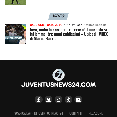
VIDEO
CALCIOMERCATO JUVE
2 giorni ago
Marco Baridon
Juve, cederlo sarebbe un errore! Il mercato si
infiamma, tre nomi caldissimi – Upload | VIDEO
di Marco Baridon
SCARICA L’APP DI JUVENTUS NEWS 24
CONTATTI
REDAZIONE