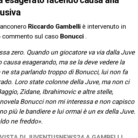
a esagerato facendo causa alla
lusiva
bianconero
Riccardo Gambelli
è intervenuto in
uo commento sul caso
Bonucci
.
ssa zero. Quando un giocatore va via dalla Juve
tto causa esagerando, ma se la deve vedere la
ne sta parlando troppo di Bonucci, lui non fa
ado. Loro state colonne della Juve, ma non ci
ggio, Zidane, Ibrahimovic e altre stelle,
lenovela Bonucci non mi interessa e non capisco
no più le bandiere e lui ormai è un ex della Juve.
ldo ne freddo».
RVISTA DI JUVENTUSNEWS24 A GAMBELLI