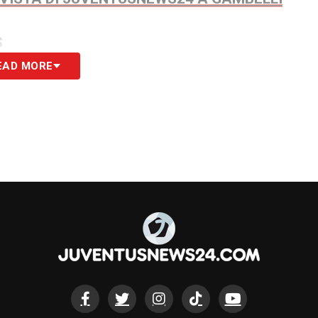
S
EAD MORE