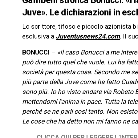
Gambelli stronca Bonucci: «H
Juve». Le dichiarazioni in esc
Lo scrittore, tifoso e piccolo azionista 
esclusiva a
Juventusnews24.com
. Il s
BONUCCI
–
«Il caso Bonucci a me intere
può dire tutto quel che vuole. Lui ha fa
società per questa cosa. Secondo me se 
più parte della Juve come ha fatto Cuadr
sono più. Io ho visto andare via Robeto Ba
mettendomi l’anima in pace. Tutta la te
perché se ne parli così tanto. Non esisto
Le cose che ha detto non mi fanno ne ca
CLICCA QUI PER LEGGERE L’INTE