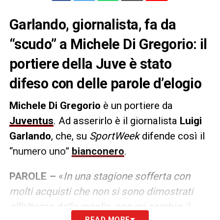
Garlando, giornalista, fa da
“scudo” a Michele Di Gregorio: il
portiere della Juve è stato
difeso con delle parole d’elogio
Michele Di Gregorio
è un portiere da
Juventus
. Ad asserirlo è il giornalista
Luigi
Garlando
, che, su
SportWeek
difende così il
“numero uno”
bianconero
.
PAROLE –
«
In una stagione sofferta con
molti acquisti che non si sono dimostrati
all’altezza della maglia, non mi sembra il
READ MORE