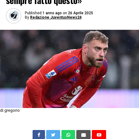
sempre fatto questo»
Published
1 anno ago
on
26 Aprile 2025
By
Redazione JuventusNews24
di gregorio