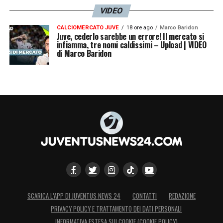
VIDEO
CALCIOMERCATO JUVE
18 ore ago
Marco Baridon
Juve, cederlo sarebbe un errore! Il mercato si
infiamma, tre nomi caldissimi – Upload | VIDEO
di Marco Baridon
SCARICA L’APP DI JUVENTUS NEWS 24
CONTATTI
REDAZIONE
PRIVACY POLICY E TRATTAMENTO DEI DATI PERSONALI
INFORMATIVA ESTESA SUI COOKIE (COOKIE POLICY)