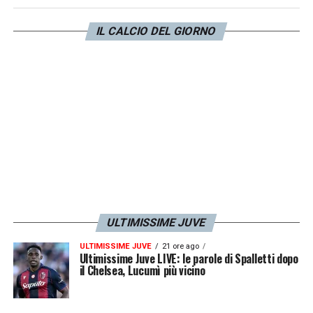
anche gli ultimissimi canali di comunicazione
con il tecnico sembrano essere interrotti,
IL CALCIO DEL GIORNO
con
Gasperini
che non a caso di recente ha
ripreso concretamente i contatti per un altro
rinnovo con la Dea. La
Juve
punta su
Conte
.
LA PLAYLIST DELLE NOSTRE TOP NEWS
ULTIMISSIME JUVE
ULTIMISSIME JUVE
21 ore ago
Ultimissime Juve LIVE: le parole di Spalletti dopo
il Chelsea, Lucumì più vicino