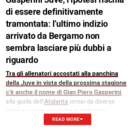
di essere definitivamente
tramontata: l’ultimo indizio
arrivato da Bergamo non
sembra lasciare più dubbi a
riguardo
Tra gli allenatori accostati alla panchina
della Juve in vista della prossima stagione
c’è anche il nome di Gian Piero Gasperini
,
alla guida dell’
Atalanta
ormai da diverse
stagioni con cui ha fatto grandi cose.
READ MORE
Secondo quanto riportato da
Tuttosport