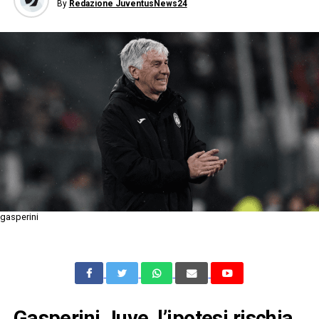
By
Redazione JuventusNews24
gasperini
Gasperini Juve, l’ipotesi rischia