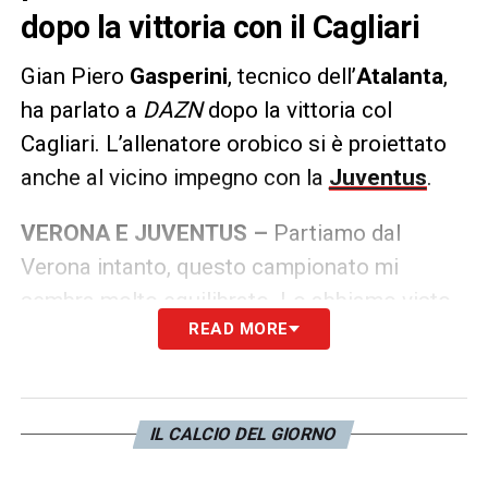
dopo la vittoria con il Cagliari
Gian Piero
Gasperini
, tecnico dell’
Atalanta
,
ha parlato a
DAZN
dopo la vittoria col
Cagliari. L’allenatore orobico si è proiettato
anche al vicino impegno con la
Juventus
.
VERONA E JUVENTUS –
Partiamo dal
Verona intanto, questo campionato mi
sembra molto equilibrato. Lo abbiamo visto
READ MORE
anche dai risultati di ieri. Può esserci molto
mucchio, se non fai bene in qualsiasi partita
puoi fare brutta brutta figura contro
chiunque.
IL CALCIO DEL GIORNO