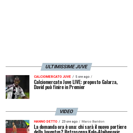
LA PLAYLIST DELLE NOSTRE TOP NEWS
ULTIMISSIME JUVE
CALCIOMERCATO JUVE
5 ore ago
Calciomercato Juve LIVE: proposto Galarza,
David può finire in Premier
VIDEO
HANNO DETTO
23 ore ago
Marco Baridon
La domanda ora è una: chi sarà il nuovo portiere
della Juventus? Retroscena Kolo-Alajbegovic