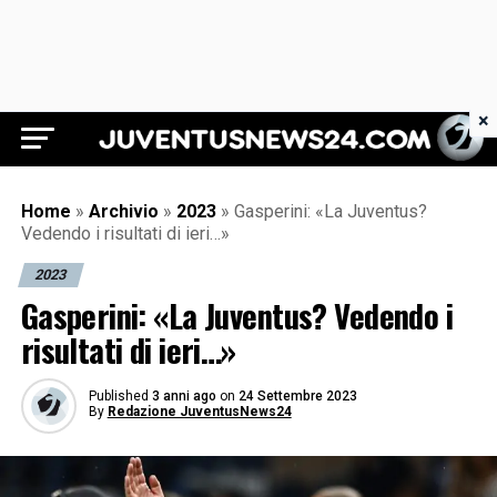
×
Juventus News 24
Home
»
Archivio
»
2023
»
Gasperini: «La Juventus?
Vedendo i risultati di ieri…»
2023
Gasperini: «La Juventus? Vedendo i
risultati di ieri…»
Published
3 anni ago
on
24 Settembre 2023
By
Redazione JuventusNews24