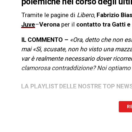
polemiche nel corso degli ult
Tramite le pagine di
Libero
,
Fabrizio Bia
Juve
–
Verona
per il
contatto tra Gatti e 
IL COMMENTO –
«Ora, detto che non esi
mai «Sì, scusate, non ho visto una mazza
var è realmente necessario dover ricorrer
clamorosa contraddizione? Noi optiamo 
LA PLAYLIST DELLE NOSTRE TOP NEW
R