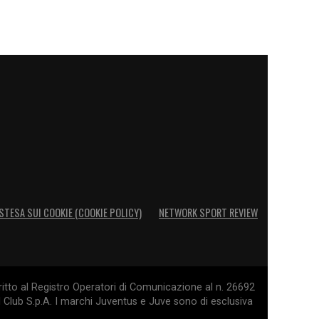
STESA SUI COOKIE (COOKIE POLICY)
NETWORK SPORT REVIEW
itto al Registro Operatori di Comunicazione al n. 26692
l Club S.p.A. I marchi Juventus e Juve sono di esclusiva