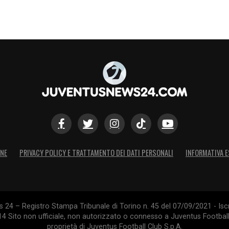
ONE
PRIVACY POLICY E TRATTAMENTO DEI DATI PERSONALI
INFORMATIVA E
24 – Registro Stampa Tribunale di Torino n. 45 del 07/09/2021 - Iscr
014 Sito non ufficiale, non autorizzato o connesso a Juventus Footbal
proprietà di Juventus Football Club S.p.A.