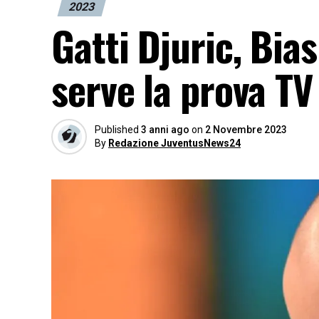
2023
Gatti Djuric, Bia
serve la prova TV
Published
3 anni ago
on
2 Novembre 2023
By
Redazione JuventusNews24