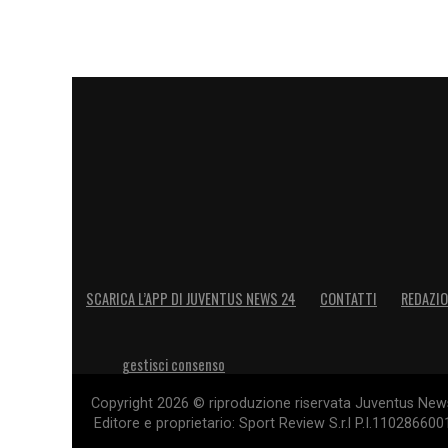
SCARICA L’APP DI JUVENTUS NEWS 24
CONTATTI
REDAZI
gestisci consenso
Copyright 2026 © riproduzione riservata Juventus News 
Editore e proprietario: Sport Review S.r.l P.I.11028660