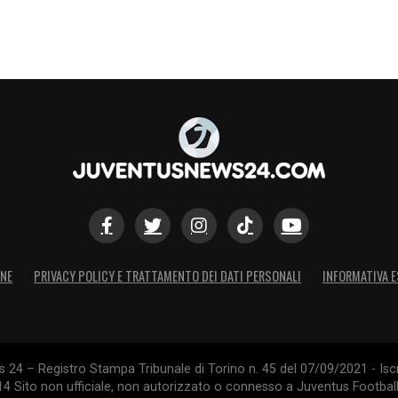
ONE
PRIVACY POLICY E TRATTAMENTO DEI DATI PERSONALI
INFORMATIVA E
24 – Registro Stampa Tribunale di Torino n. 45 del 07/09/2021 - Iscr
014 Sito non ufficiale, non autorizzato o connesso a Juventus Footbal