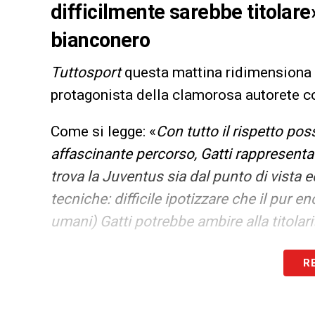
difficilmente sarebbe titolare
bianconero
Tuttosport
questa mattina ridimensiona
protagonista della clamorosa autorete c
Come si legge: «
Con tutto il rispetto poss
affascinante percorso, Gatti rappresenta 
trova la Juventus sia dal punto di vista
tecniche: difficile ipotizzare che il pur en
umani) Gatti potrebbe ambire alla titola
LA PLAYLIST DELLE NOSTRE TOP NEW
R