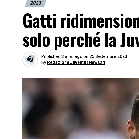
2023
Gatti ridimensio
solo perché la Juv
Published
3 anni ago
on
25 Settembre 2023
By
Redazione JuventusNews24