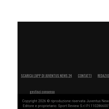
SCARICA L’APP DI JUVENTUS NEWS 24
CONTATTI
REDAZI
gestisci consenso
Copyright 2026 © riproduzione riservata Juventus News 
Editore e proprietario: Sport Review S.r.l P.I.11028660