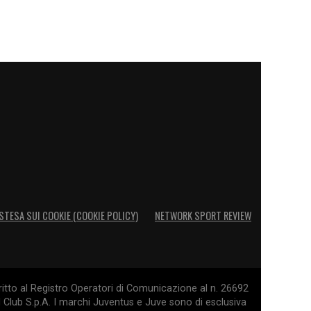
STESA SUI COOKIE (COOKIE POLICY)
NETWORK SPORT REVIEW
itto al Registro Operatori di Comunicazione al n. 26692
l Club S.p.A. I marchi Juventus e Juve sono di esclusiva