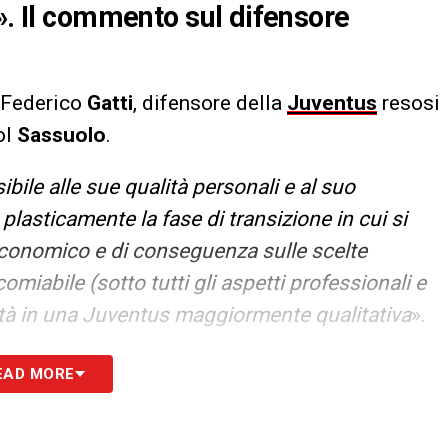
». Il commento sul difensore
 Federico
Gatti
, difensore della
Juventus
resosi
ol
Sassuolo
.
ibile alle sue qualità personali e al suo
plasticamente la fase di transizione in cui si
 economico e di conseguenza sulle scelte
comiabile (sotto tutti gli aspetti professionali e
rità in una Juventus maggiormente qualitativa
».
S
EAD MORE